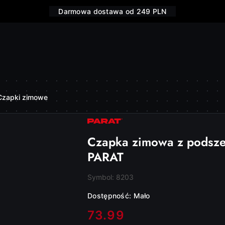
Darmowa dostawa od 249 PLN
Czapki zimowe
NAZWA
PRODUCENTA:
PARAT
Czapka zimowa z podsz
PARAT
Symbol:
8203
Dostępność:
Mało
cena:
73.99